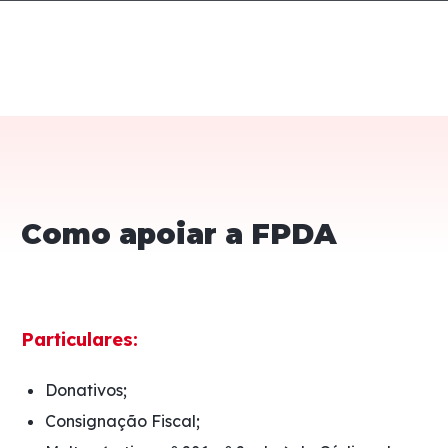
Observação:
este
site
inclui
um
sistema
de
acessibilidade.
Como apoiar a FPDA
Particulares:
Donativos;
Consignação Fiscal;