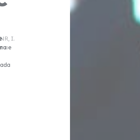
C
e
ino e
tada