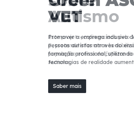
Green AS
VET
Promover o emprego inclusivo d
pessoas autistas através do ens
formação profissional, utilizando
tecnologias de realidade aumen
Saber mais