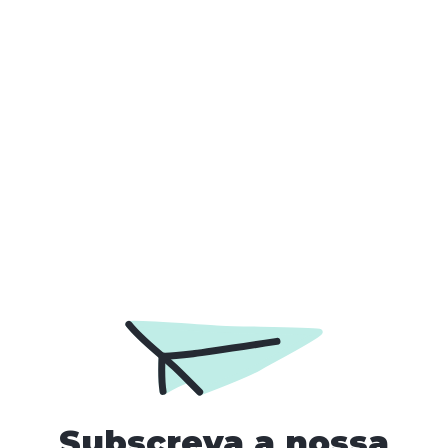
Webinar "Autismo: Um
Mundo de Diversidade"
A FPDA participa no Webinar organizado pela
Lisbon PH
by
FPDA
Subscreva a nossa