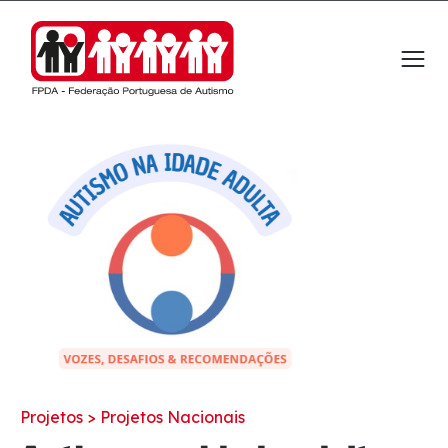
Observação:
este
site
inclui
um
sistema
de
acessibilidade.
Projetos >
Projetos Nacionais