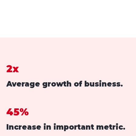
Morbi eget dictum purus mattis accumsan est
faucibus sapien velit. Nec, sollicitudin ullamcorper
vestibulum viverra. Scelerisque id adipiscing
commodo interdum commodo blandit.
2x
Average growth of business.
45%
Increase in important metric.