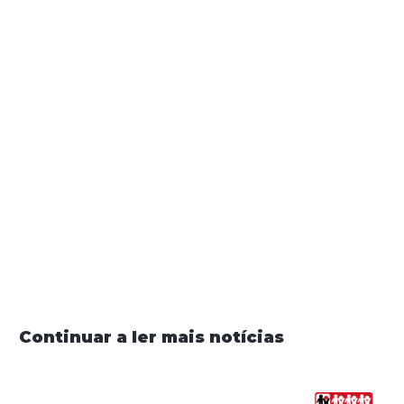
Conversas sobre Autismo - Podcast da FPDA
(Projeto cofinanciado pelo INR, I.P.)
Partilhar
Continuar a ler mais notícias