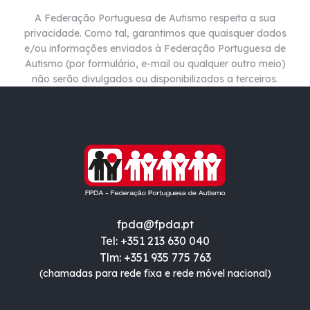
A Federação Portuguesa de Autismo respeita a sua
privacidade. Como tal, garantimos que quaisquer dados
e/ou informações enviados à Federação Portuguesa de
Autismo (por formulário, e-mail ou qualquer outro meio)
não
serão divulgados ou disponibilizados a terceiros.
fpda@fpda.pt
Tel: +351 213 630 040
Tlm: +351 935 775 763
(chamadas para rede fixa e rede móvel nacional)