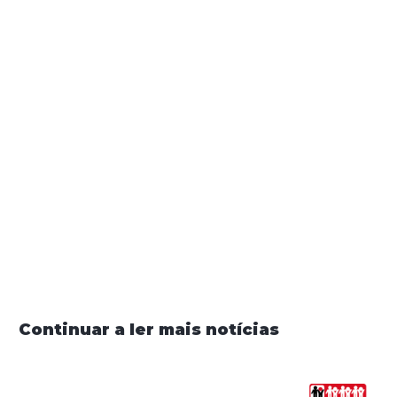
𝐂𝐨𝐧𝐯𝐞𝐫𝐬𝐚𝐬 𝐬𝐨𝐛𝐫𝐞 𝐀𝐮𝐭𝐢𝐬𝐦𝐨 - 𝐏𝐨𝐝𝐜𝐚𝐬𝐭 𝐝𝐚 𝐅𝐏𝐃𝐀 (𝐏𝐫𝐨𝐣𝐞𝐭𝐨
𝐜𝐨𝐟𝐢𝐧𝐚𝐧𝐜𝐢𝐚𝐝𝐨 𝐩𝐞𝐥𝐨 𝐈𝐍𝐑, 𝐈.𝐏.)
Partilhar
Continuar a ler mais notícias