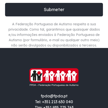
A Federação Portuguesa de Autismo respeita a sua
privacidade. Como tal, garantimos que quaisquer dados
e/ou informações enviados à Federação Portuguesa de
Autismo (por formulário, e-mail ou qualquer outro meio)
não
serão divulgados ou disponibilizados a terceiros.
fpda@fpda.pt
Tel: +351 213 630 040
Tlm: +351 935 775 763