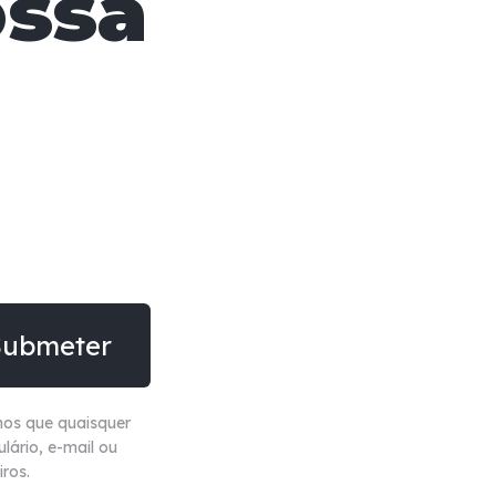
ossa
!
mos que quaisquer
ário, e-mail ou
iros.