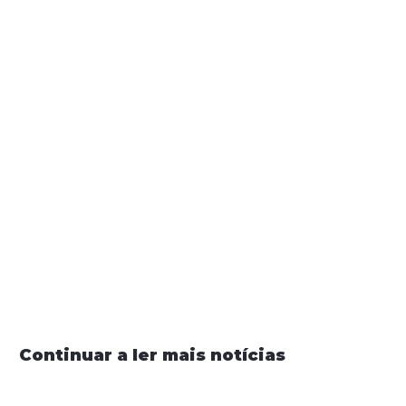
Este projeto é cofinanciado pelo
Instituto para os
Direitos das Pessoas com Deficiência, I.P.
Partilhar
Continuar a ler mais notícias