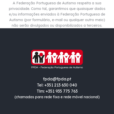
A Federação Portuguesa de Autismo respeita a sua
privacidade. Como tal, garantimos que quaisquer dados
e/ou informações enviados à Federação Portuguesa de
Autismo (por formulário, e-mail ou qualquer outro meio)
não
serão divulgados ou disponibilizados a terceiros.
fpda@fpda.pt
Tel: +351 213 630 040
Tlm: +351 935 775 763
(chamadas para rede fixa e rede móvel nacional)