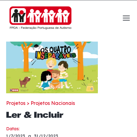
Observação:
este
site
inclui
um
sistema
de
acessibilidade.
Projetos >
Projetos Nacionais
Ler & Incluir
Datas:
1/7/2023
a
31/12/2023