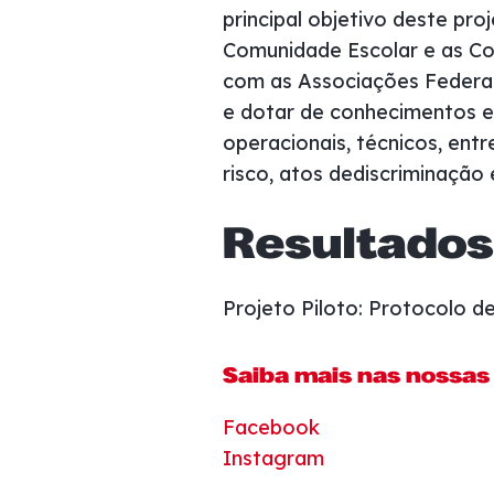
menu
principal objetivo deste pr
de
Comunidade Escolar e as Com
acessibilidade.
com as Associações Federad
e dotar de conhecimentos e
operacionais, técnicos, en
risco
, atos dediscriminação e
Resultados
Projeto Piloto: Protocolo 
Saiba mais nas nossas 
Facebook
Instagram