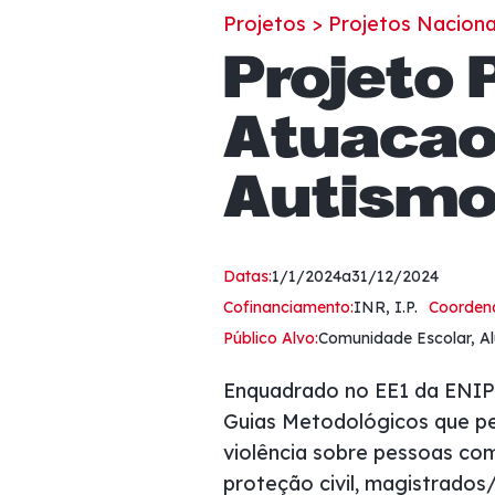
pessoas
Projetos >
Projetos Naciona
com
Projeto 
deficiências
visuais
Atuação
que
usam
Autism
um
leitor
de
Datas:
1/1/2024
a
31/12/2024
tela;
Cofinanciamento:
INR, I.P.
Coorden
Pressione
Público Alvo:
Comunidade Escolar, Al
Control-
F10
Enquadrado no EE1 da ENIPD 
para
Guias Metodológicos que pe
abrir
violência sobre pessoas com
um
proteção civil, magistrados