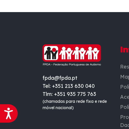
I
Res
Map
fpda@fpda.pt
Tel: +351 213 630 040
Pol
Tlm: +351 935 775 763
Ace
(chamadas para rede fixa e rede
Pol
móvel nacional)
Acessibilidade
Pro
Dad