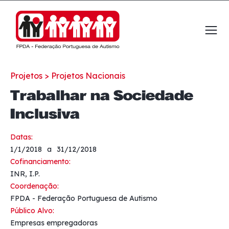
Observação:
este
site
inclui
um
sistema
Projetos >
Projetos Nacionais
de
acessibilidade.
Trabalhar na Sociedade
Inclusiva
Datas:
1/1/2018
a
31/12/2018
Cofinanciamento:
INR, I.P.
Coordenação:
FPDA - Federação Portuguesa de Autismo
Público Alvo:
Empresas empregadoras